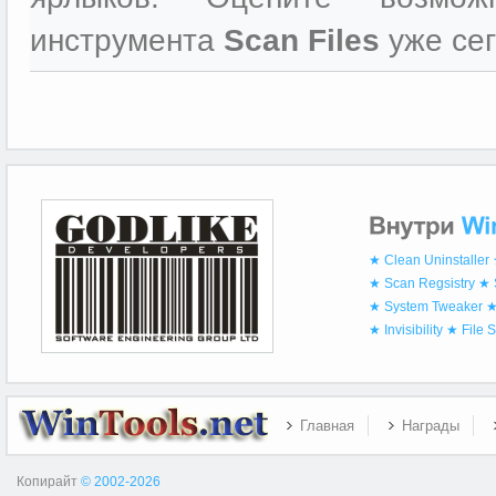
инструмента
Scan Files
уже сег
★ Clean Uninstaller
★ Scan Regsistry
★ 
★ System Tweaker
★
★ Invisibility
★ File 
Главная
Награды
Копирайт
© 2002-2026